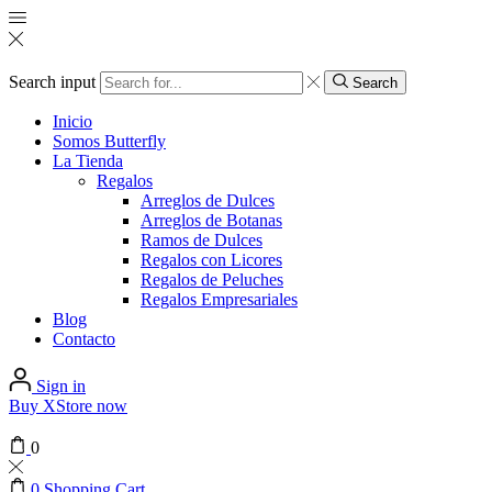
Search input
Search
Inicio
Somos Butterfly
La Tienda
Regalos
Arreglos de Dulces
Arreglos de Botanas
Ramos de Dulces
Regalos con Licores
Regalos de Peluches
Regalos Empresariales
Blog
Contacto
Sign in
Buy XStore now
0
0
Shopping Cart