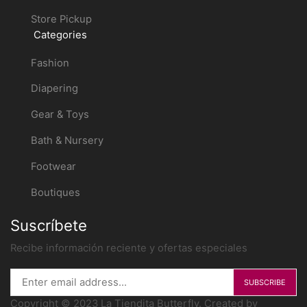
Store Pickup
Categories
Fashion
Diapering
Gear & Toys
Bath & Nursery
Footwear
Boutiques
Suscríbete
Recibe información reciente y ofertas especiales
Copyright © 2023 La Tiendita Butterfly. Created by