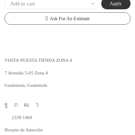
Apply
Ask For An Estimate
VISITA NUESTA TIENDA ZONA 4
7 Avenida 5-05 Zona 4
Guatemala, Guatemala
VER MAPA
Facebook
Twitter
Youtube
Telegram
Realiza tus pedidos al número
2339 1469
Horario de Atención