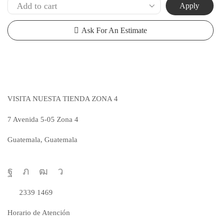
Apply
Ask For An Estimate
VISITA NUESTA TIENDA ZONA 4
7 Avenida 5-05 Zona 4
Guatemala, Guatemala
VER MAPA
Facebook
Twitter
Youtube
Telegram
Realiza tus pedidos al número
2339 1469
Horario de Atención