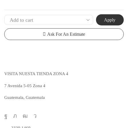
Apply
Ask For An Estimate
VISITA NUESTA TIENDA ZONA 4
7 Avenida 5-05 Zona 4
Guatemala, Guatemala
VER MAPA
Facebook
Twitter
Youtube
Telegram
Realiza tus pedidos al número
2339 1469