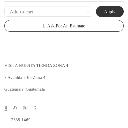
Apply
Ask For An Estimate
VISITA NUESTA TIENDA ZONA 4
7 Avenida 5-05 Zona 4
Guatemala, Guatemala
VER MAPA
Facebook
Twitter
Youtube
Telegram
Realiza tus pedidos al número
2339 1469