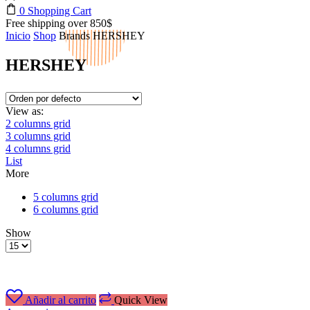
0
Shopping Cart
Free shipping over 850$
Inicio
Shop
Brands
HERSHEY
HERSHEY
View as:
2 columns grid
3 columns grid
4 columns grid
List
More
5 columns grid
6 columns grid
Show
Products
per
page
Añadir al carrito
Quick View