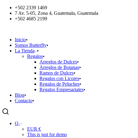
+502 2339 1469
7 Av. 5-05, Zona 4, Guatemala, Guatemala
+502 4685 2199
Inicio
Somos Butterfly
La Tienda
Regalos
Arreglos de Dulces
Arreglos de Botanas
Ramos de Dulces
Regalos con Licores
Regalos de Peluches
Regalos Empresariales
Blog
Contacto
Q.
EUR €
This is just for demo