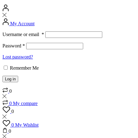
My Account
Username or email
*
Password
*
Lost password?
Remember Me
Log in
0
0
My compare
0
0
My Wishlist
0