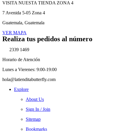
VISITA NUESTA TIENDA ZONA 4
7 Avenida 5-05 Zona 4
Guatemala, Guatemala
VER MAPA
Facebook
Twitter
Youtube
Telegram
Realiza tus pedidos al número
2339 1469
Horario de Atención
Lunes a Vierenes: 9:00-19:00
hola@latienditabutterfly.com
Explore
About Us
Sign In / Join
Sitemap
Bookmarks